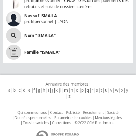
profil professionnel | CNAV - Gestion des paiements des
retraites et suivi de dossiers carrières
Nassuf ISMAILA
profil personnel | LYON
Nom "ISMAILA"
Famille "ISMAILA"
Annuaire des membres :
a
b
c
d
e
f
g
h
i
j
k
l
m
n
o
p
q
r
s
t
u
v
w
x
y
z
Qui sommes nous
Contact
Publicité
Recrutement
Societé
Données personnelles
Paramétrer les cookies
Mentions légales
Tous les articles
Corrections
© 2022 CCM Benchmark