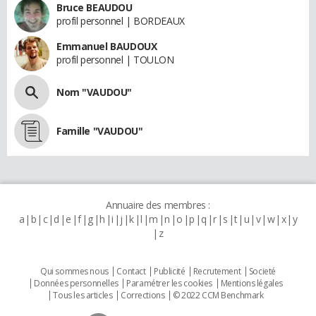
Bruce BEAUDOU
profil personnel | BORDEAUX
Emmanuel BAUDOUX
profil personnel | TOULON
Nom "VAUDOU"
Famille "VAUDOU"
Annuaire des membres :
a
b
c
d
e
f
g
h
i
j
k
l
m
n
o
p
q
r
s
t
u
v
w
x
y
z
Qui sommes nous
Contact
Publicité
Recrutement
Societé
Données personnelles
Paramétrer les cookies
Mentions légales
Tous les articles
Corrections
© 2022 CCM Benchmark