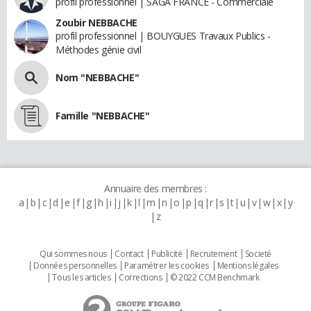
profil professionnel | SAGA FRANCE - Commerciale
Zoubir NEBBACHE
profil professionnel | BOUYGUES Travaux Publics -
Méthodes génie civil
Nom "NEBBACHE"
Famille "NEBBACHE"
Annuaire des membres :
a
b
c
d
e
f
g
h
i
j
k
l
m
n
o
p
q
r
s
t
u
v
w
x
y
z
Qui sommes nous
Contact
Publicité
Recrutement
Societé
Données personnelles
Paramétrer les cookies
Mentions légales
Tous les articles
Corrections
© 2022 CCM Benchmark