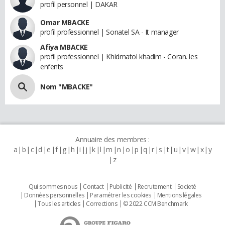
profil personnel | DAKAR
Omar MBACKE
profil professionnel | Sonatel SA - It manager
Afiya MBACKE
profil professionnel | Khidmatol khadim - Coran. les
enfents
Nom "MBACKE"
Annuaire des membres :
a
b
c
d
e
f
g
h
i
j
k
l
m
n
o
p
q
r
s
t
u
v
w
x
y
z
Qui sommes nous
Contact
Publicité
Recrutement
Societé
Données personnelles
Paramétrer les cookies
Mentions légales
Tous les articles
Corrections
© 2022 CCM Benchmark