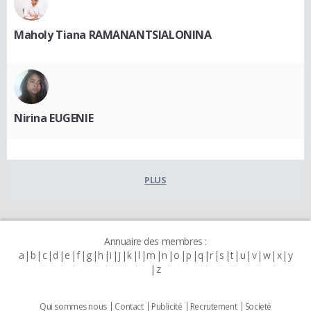
Maholy Tiana RAMANANTSIALONINA
Nirina EUGENIE
PLUS
Annuaire des membres :
a
b
c
d
e
f
g
h
i
j
k
l
m
n
o
p
q
r
s
t
u
v
w
x
y
z
Qui sommes nous
Contact
Publicité
Recrutement
Societé