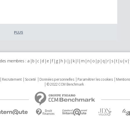
PLUS
 des membres :
a
b
c
d
e
f
g
h
i
j
k
l
m
n
o
p
q
r
s
t
u
v
Recrutement
Societé
Données personnelles
Paramétrer les cookies
Mentions
© 2022 CCM Benchmark