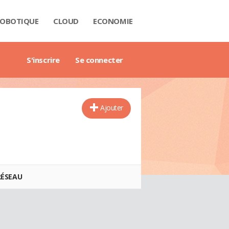
OBOTIQUE
CLOUD
ECONOMIE
 DATA
RIÈRE
NTECH
USTRIE
H
RTECH
TRIMOINE
ANTIQUE
AIL
O
ART CITY
B3
GAZINE
RES BLANCS
DE DE L'ENTREPRISE DIGITALE
DE DE L'IMMOBILIER
DE DE L'INTELLIGENCE ARTIFICIELLE
DE DES IMPÔTS
DE DES SALAIRES
IDE DU MANAGEMENT
DE DES FINANCES PERSONNELLES
GET DES VILLES
X IMMOBILIERS
TIONNAIRE COMPTABLE ET FISCAL
TIONNAIRE DE L'IOT
TIONNAIRE DU DROIT DES AFFAIRES
CTIONNAIRE DU MARKETING
CTIONNAIRE DU WEBMASTERING
TIONNAIRE ÉCONOMIQUE ET FINANCIER
S'inscrire
Se connecter
Ajouter
RÉSEAU