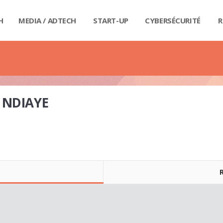
H
MEDIA / ADTECH
START-UP
CYBERSÉCURITÉ
R
BIG
CAR
FI
IND
E-R
IOT
MA
PA
QU
RET
SE
SM
WE
MA
LIV
GUI
GUI
GUI
GUI
GUI
GU
GUI
BUD
PRI
DIC
DIC
DIC
DI
DI
DIC
NDIAYE