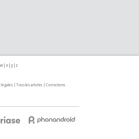
w
x
y
z
 légales
Tous les articles
Corrections