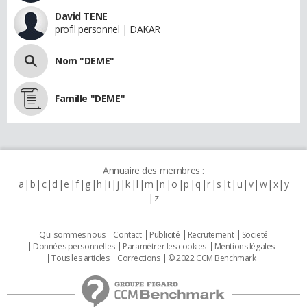
David TENE
profil personnel | DAKAR
Nom "DEME"
Famille "DEME"
Annuaire des membres :
a
b
c
d
e
f
g
h
i
j
k
l
m
n
o
p
q
r
s
t
u
v
w
x
y
z
Qui sommes nous
Contact
Publicité
Recrutement
Societé
Données personnelles
Paramétrer les cookies
Mentions légales
Tous les articles
Corrections
© 2022 CCM Benchmark