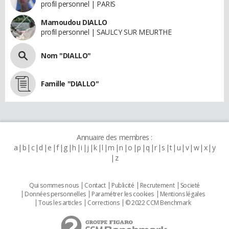
profil personnel | PARIS
Mamoudou DIALLO
profil personnel | SAULCY SUR MEURTHE
Nom "DIALLO"
Famille "DIALLO"
Annuaire des membres :
a
b
c
d
e
f
g
h
i
j
k
l
m
n
o
p
q
r
s
t
u
v
w
x
y
z
Qui sommes nous
Contact
Publicité
Recrutement
Societé
Données personnelles
Paramétrer les cookies
Mentions légales
Tous les articles
Corrections
© 2022 CCM Benchmark