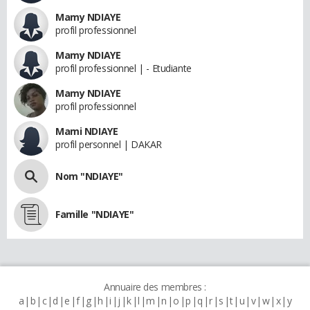
Mamy NDIAYE
profil professionnel
Mamy NDIAYE
profil professionnel | - Etudiante
Mamy NDIAYE
profil professionnel
Mami NDIAYE
profil personnel | DAKAR
Nom "NDIAYE"
Famille "NDIAYE"
Annuaire des membres :
a
b
c
d
e
f
g
h
i
j
k
l
m
n
o
p
q
r
s
t
u
v
w
x
y