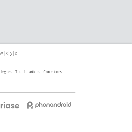
w
x
y
z
 légales
Tous les articles
Corrections