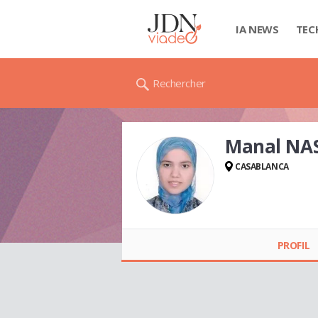
IA NEWS
TEC
Rechercher
Manal NA
CASABLANCA
Manal NASROUNI
PROFIL