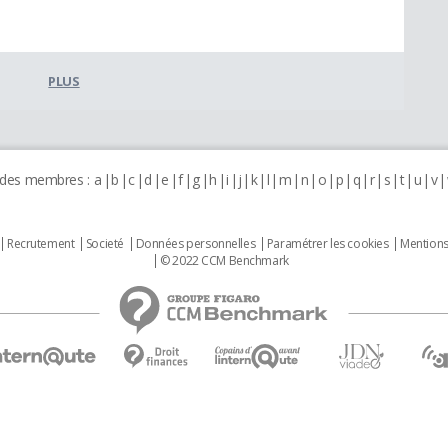
PLUS
 des membres :
a
b
c
d
e
f
g
h
i
j
k
l
m
n
o
p
q
r
s
t
u
v
Recrutement
Societé
Données personnelles
Paramétrer les cookies
Mentions
© 2022 CCM Benchmark