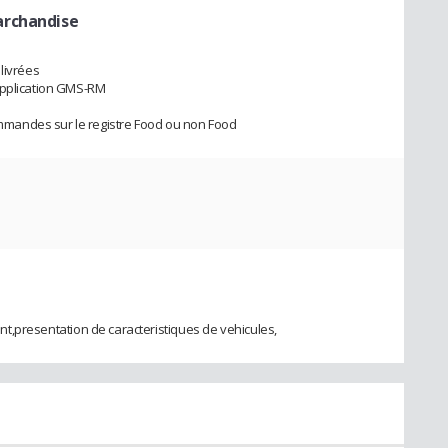
archandise
livrées
application GMS-RM
mandes sur le registre Food ou non Food
ient,presentation de caracteristiques de vehicules,