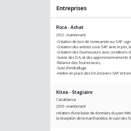
Entreprises
Roca
- Achat
2012 - maintenant
-Création de bon de commande sur SAP ,signat
-Création des articles sous SAP avec le prix, la 
-Création des fournisseurs avec conditions d
-Suivie des D.A, et des approvisionnements à
-Relance des fournisseurs,
-Suivi d'emballage
-mettre en place des DA à travers SAP et t
Kitea
- Stagiaire
Casablanca
2010 - maintenant
création d’une base de données du parc Kit
la réception de la marchandise, le suivi des f