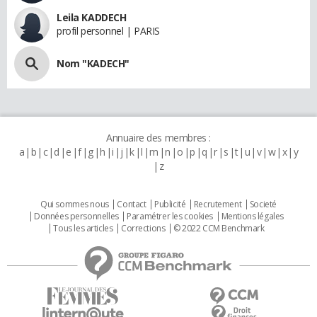
Leila KADDECH
profil personnel | PARIS
Nom "KADECH"
Annuaire des membres :
a
b
c
d
e
f
g
h
i
j
k
l
m
n
o
p
q
r
s
t
u
v
w
x
y
z
Qui sommes nous
Contact
Publicité
Recrutement
Societé
Données personnelles
Paramétrer les cookies
Mentions légales
Tous les articles
Corrections
© 2022 CCM Benchmark