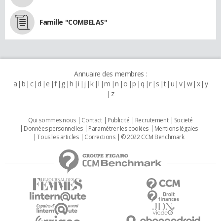
Famille "COMBELAS"
Annuaire des membres :
a
b
c
d
e
f
g
h
i
j
k
l
m
n
o
p
q
r
s
t
u
v
w
x
y
z
Qui sommes nous
Contact
Publicité
Recrutement
Societé
Données personnelles
Paramétrer les cookies
Mentions légales
Tous les articles
Corrections
© 2022 CCM Benchmark