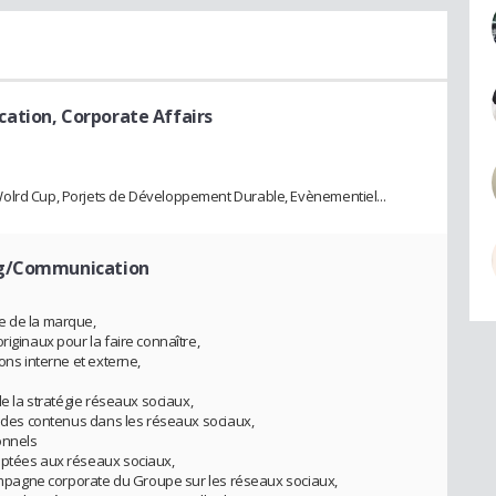
ation, Corporate Affairs
olrd Cup, Porjets de Développement Durable, Evènementiel...
ng/Communication
e de la marque,
riginaux pour la faire connaître,
ons interne et externe,
de la stratégie réseaux sociaux,
er des contenus dans les réseaux sociaux,
onnels
aptées aux réseaux sociaux,
 campagne corporate du Groupe sur les réseaux sociaux,