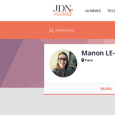
IA NEWS
TEC
Rechercher
Manon LE
Paris
Manon LE-GALÈS
PROFIL