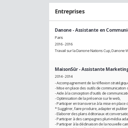
Entreprises
Danone
- Assistante en Communic
Paris
2016 - 2016
Travail sur la Danone Nations Cup, Danone W
MaisonSûr
- Assistante Marketi
2014 - 2014
- Accompagnement de la réflexion stratégiqu
- Mise en place des outils de communication o
- Aide à la conception d’outils de communicati
- Optimisation de la présence sur le web,
- Participer en transverse à la mise en place 
* Suggérer, faire produire, adapter et publi
- Elaborer des plans éditoriaux et conversati
- Participer à des campagnes pluri-média ad
- Participer à la déclinaison de la nouvelle