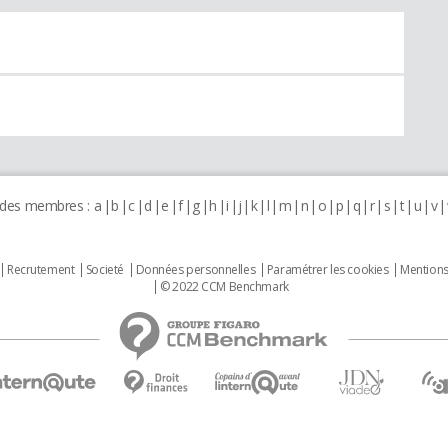
 des membres :
a
b
c
d
e
f
g
h
i
j
k
l
m
n
o
p
q
r
s
t
u
v
Recrutement
Societé
Données personnelles
Paramétrer les cookies
Mentions
© 2022 CCM Benchmark