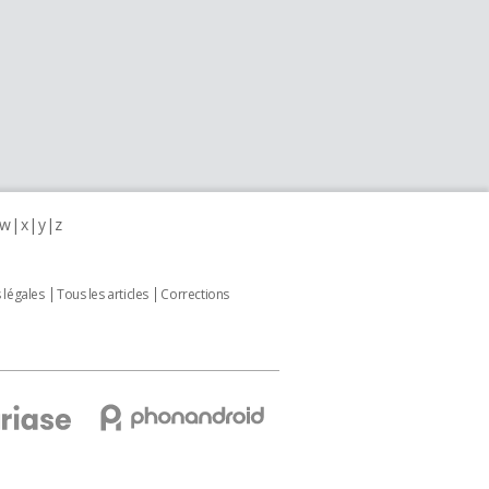
w
x
y
z
 légales
Tous les articles
Corrections