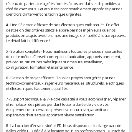
réseau de partenaire agréés formés à nos produits et disponibles à
côté de chez vous. Cet atout est incontestablement appréciés par nos
client lors d'interventions technique urgentes.
4 - Une Sélection efficace de nos électroniques embarqués. En effet
c'est selon des critères stricts élaboré par nos ingénieurs que nos
produits on acquis avec le temps une image de fiabilité à toute épreuve.
Le détail fait la différence !
5 - Solution complète - Nous maitrisons toutes les phases importantes
de notre métier. Conseil, conception, fabrication, approvisionnement,
pré-requis, structures métalliques sur mesure, installation,
configuration, formation et maintenance.
6 - Gestion de projet efficace - Tous les projets sont gérés par nos
technico-commerciaux, ingénieurs mécaniques, structurels, électriques
et électroniques hautement qualifiés.
7 - Support technique 7J/7 - Notre capacité à vous accompagner, réparer
et remplacer des pièces pendant toute la durée de vie de vos
équipement (maintenance préventive et curative) garantit une
expérience d'utilisateur apportant pleine satisfaction.
8 - La Location d'écrans vidéo LED. Nous disposons d'un large parc de
dalles vidéo LED dédié à la location pour les professionnels. Du pitch de