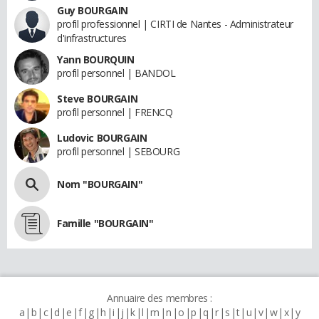
Guy BOURGAIN
profil professionnel | CIRTI de Nantes - Administrateur
d'infrastructures
Yann BOURQUIN
profil personnel | BANDOL
Steve BOURGAIN
profil personnel | FRENCQ
Ludovic BOURGAIN
profil personnel | SEBOURG
Nom "BOURGAIN"
Famille "BOURGAIN"
Annuaire des membres :
a
b
c
d
e
f
g
h
i
j
k
l
m
n
o
p
q
r
s
t
u
v
w
x
y