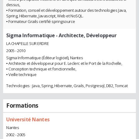
dessus,
▪︎ Formation, conseil et développement autour des technologies Java,
Spring, Hibernate, Javascript, Web et NoSQL.
▪︎ Formateur Grails certifié springsource
Sigma Informatique
- Architecte, Développeur
LA CHAPELLE SUR ERDRE
2005 - 2010
Sigma Informatique (Éditeur logiciel), Nantes
▪︎ Architecte et développeur pour E. Leclerc et le Port de la Rochelle,
▪︎ Conception technique et fonctionnelle,
▪︎ Veille technique
Technologies : Java, Spring, Hibernate, Grails, Postgresql, DB2, Tomcat
Formations
Université Nantes
Nantes
2002 - 2005