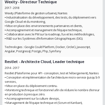
Wexity
- Directeur Technique
2017 - 2018
Wexity (Plateforme de gestion urbaine), Nantes
▪︎ Industrialisation du développement, des tests, du déploiement vers
Google Cloud et du monitoring,
▪︎ Mise en place des environnements partenaires et clients,
▪︎ Accompagnement et management de l’équipe technique,
▪︎ Collaboration avec le PM sur la roadmap, l’ux et les méthodologies,
▪︎ R&D sur les Systèmes d’Information Géographiques (SIG).
Technologies : Google Could Platform, Docker, CircleCi, Javascript,
Angular, Postgresql, Postgis, Php, Symfony
Restlet
- Architecte Cloud, Leader technique
2014 - 2017
Restlet (Plateforme pour API - conception, test et hébergement), Nantes
▪︎ Conception et implémentation de l’architecture micro-service (jusqu’à 9
services,
▪︎ Mise en place du déploiement continu.
▪︎ Monitoring technique et fonctionnel afin de réduire le nombre d’erreur
en production à presque zéro.
▪︎ Accompagnement sur la culture devops,
▪︎ Management de l’équipe technique et (Scrum et Kanban),