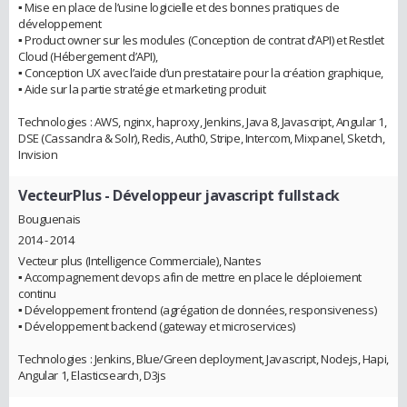
▪︎ Mise en place de l’usine logicielle et des bonnes pratiques de
développement
▪︎ Product owner sur les modules (Conception de contrat d’API) et Restlet
Cloud (Hébergement d’API),
▪︎ Conception UX avec l’aide d’un prestataire pour la création graphique,
▪︎ Aide sur la partie stratégie et marketing produit
Technologies : AWS, nginx, haproxy, Jenkins, Java 8, Javascript, Angular 1,
DSE (Cassandra & Solr), Redis, Auth0, Stripe, Intercom, Mixpanel, Sketch,
Invision
VecteurPlus
- Développeur javascript fullstack
Bouguenais
2014 - 2014
Vecteur plus (Intelligence Commerciale), Nantes
▪︎ Accompagnement devops afin de mettre en place le déploiement
continu
▪︎ Développement frontend (agrégation de données, responsiveness)
▪︎ Développement backend (gateway et microservices)
Technologies : Jenkins, Blue/Green deployment, Javascript, Nodejs, Hapi,
Angular 1, Elasticsearch, D3js