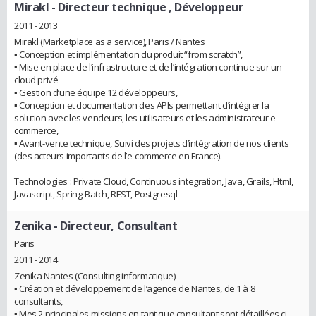
Mirakl
- Directeur technique , Développeur
2011 - 2013
Mirakl (Marketplace as a service), Paris / Nantes
▪︎ Conception et implémentation du produit “from scratch”,
▪︎ Mise en place de l’infrastructure et de l’intégration continue sur un
cloud privé
▪︎ Gestion d’une équipe 12 développeurs,
▪︎ Conception et documentation des APIs permettant d’intégrer la
solution avec les vendeurs, les utilisateurs et les administrateur e-
commerce,
▪︎ Avant-vente technique, Suivi des projets d’intégration de nos clients
(des acteurs importants de l’e-commerce en France).
Technologies : Private Cloud, Continuous integration, Java, Grails, Html,
Javascript, Spring-Batch, REST, Postgresql
Zenika
- Directeur, Consultant
Paris
2011 - 2014
Zenika Nantes (Consulting informatique)
▪︎ Création et développement de l’agence de Nantes, de 1 à 8
consultants,
▪︎ Mes 2 principales missions en tant que consultant sont détaillées ci-