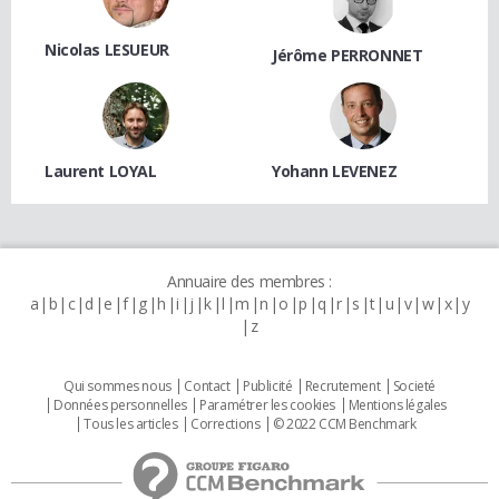
Nicolas LESUEUR
Jérôme PERRONNET
Laurent LOYAL
Yohann LEVENEZ
Annuaire des membres :
a
b
c
d
e
f
g
h
i
j
k
l
m
n
o
p
q
r
s
t
u
v
w
x
y
z
Qui sommes nous
Contact
Publicité
Recrutement
Societé
Données personnelles
Paramétrer les cookies
Mentions légales
Tous les articles
Corrections
© 2022 CCM Benchmark