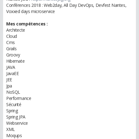
Conférences 2018 : Web2day, All Day DevOps, Devfest Nantes,
Voxxed days microservice
Mes compétences :
Architecte
Cloud
Cms
Grails
Groovy
Hibernate
JAVA
JavaEE
JEE
Jpa
NoSQL
Performance
Sécurité
Spring
Spring JPA
Webservice
XML
Moqups