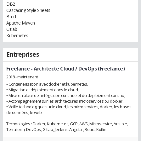
DB2
Cascading Style Sheets
Batch
Apache Maven
Gitlab
Kubernetes
Entreprises
Freelance
- Architecte Cloud / DevOps (Freelance)
2018 - maintenant
▪︎ Containerisation avec docker et kubernetes,
▪︎ Migration et déploiement dans le cloud,
▪︎ Mise en place de l’intégration continue et du déploiement continu,
▪︎ Accompagnement sur les architectures microservices ou docker,
▪︎ Veille technologique sur le cloud, les microservices, docker, les bases
de données, le web...
Technologies : Docker, Kubernetes, GCP, AWS, Microservice, Ansible,
Terraform, DevOps, Gitlab, Jenkins, Angular, React, Kotlin