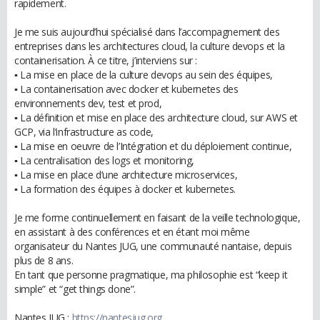
rapidement.
Je me suis aujourd’hui spécialisé dans l’accompagnement des
entreprises dans les architectures cloud, la culture devops et la
containerisation. À ce titre, j’interviens sur :
▪︎ La mise en place de la culture devops au sein des équipes,
▪︎ La containerisation avec docker et kubernetes des
environnements dev, test et prod,
▪︎ La définition et mise en place des architecture cloud, sur AWS et
GCP, via l’infrastructure as code,
▪︎ La mise en oeuvre de l’Intégration et du déploiement continue,
▪︎ La centralisation des logs et monitoring,
▪︎ La mise en place d’une architecture microservices,
▪︎ La formation des équipes à docker et kubernetes.
Je me forme continuellement en faisant de la veille technologique,
en assistant à des conférences et en étant moi même
organisateur du Nantes JUG, une communauté nantaise, depuis
plus de 8 ans.
En tant que personne pragmatique, ma philosophie est “keep it
simple” et “get things done”.
Nantes JUG :
https://nantesjug.org