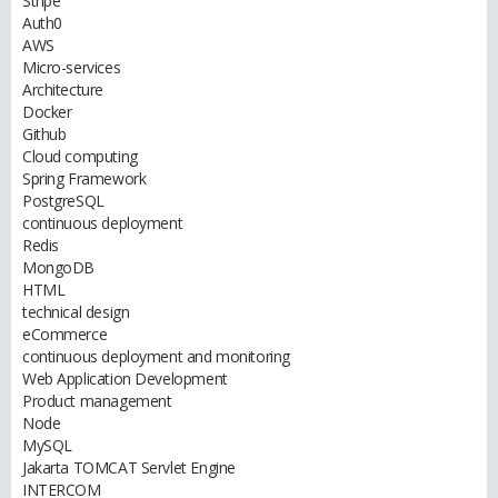
Stripe
Auth0
AWS
Micro-services
Architecture
Docker
Github
Cloud computing
Spring Framework
PostgreSQL
continuous deployment
Redis
MongoDB
HTML
technical design
eCommerce
continuous deployment and monitoring
Web Application Development
Product management
Node
MySQL
Jakarta TOMCAT Servlet Engine
INTERCOM