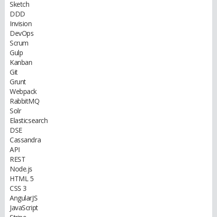
Sketch
DDD
Invision
DevOps
Scrum
Gulp
Kanban
Git
Grunt
Webpack
RabbitMQ
Solr
Elasticsearch
DSE
Cassandra
API
REST
Node.js
HTML 5
CSS 3
AngularJS
JavaScript