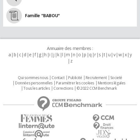
Famille "BABOU"
Annuaire des membres :
a
b
c
d
e
f
g
h
i
j
k
l
m
n
o
p
q
r
s
t
u
v
w
x
y
z
Qui sommes nous
Contact
Publicité
Recrutement
Societé
Données personnelles
Paramétrer les cookies
Mentions légales
Tous les articles
Corrections
© 2022 CCM Benchmark