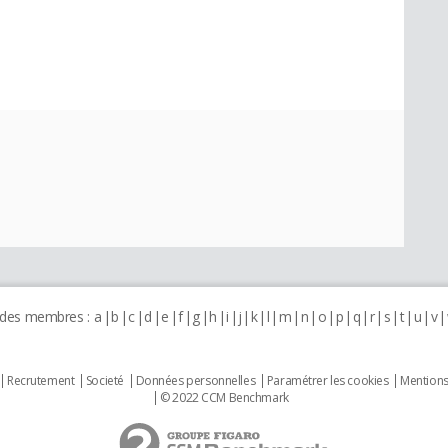
 des membres :
a
b
c
d
e
f
g
h
i
j
k
l
m
n
o
p
q
r
s
t
u
v
Recrutement
Societé
Données personnelles
Paramétrer les cookies
Mentions
© 2022 CCM Benchmark