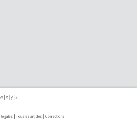
w
x
y
z
 légales
Tous les articles
Corrections