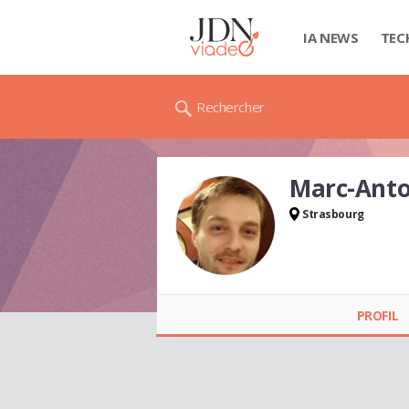
IA NEWS
TEC
Rechercher
Marc-Anto
Strasbourg
Marc-Antoine FEIG
PROFIL