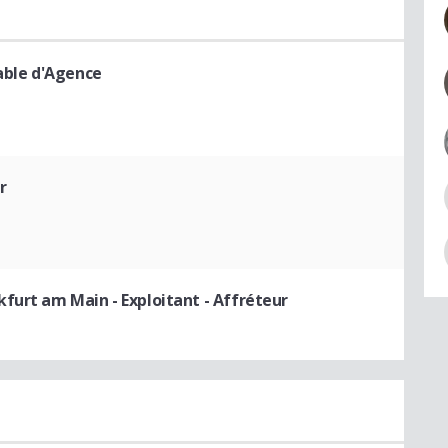
able d'Agence
r
nkfurt am Main
- Exploitant - Affréteur