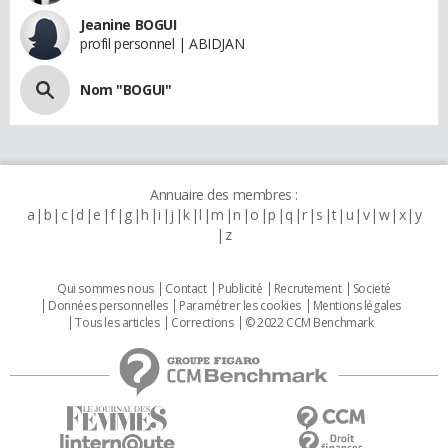
Jeanine BOGUI
profil personnel | ABIDJAN
Nom "BOGUI"
Annuaire des membres :
a
b
c
d
e
f
g
h
i
j
k
l
m
n
o
p
q
r
s
t
u
v
w
x
y
z
Qui sommes nous
Contact
Publicité
Recrutement
Societé
Données personnelles
Paramétrer les cookies
Mentions légales
Tous les articles
Corrections
© 2022 CCM Benchmark