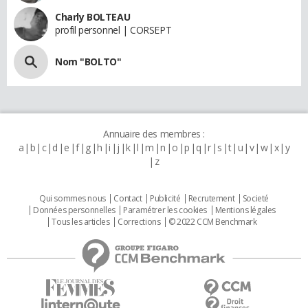
Charly BOLTEAU
profil personnel | CORSEPT
Nom "BOLTO"
Annuaire des membres :
a
b
c
d
e
f
g
h
i
j
k
l
m
n
o
p
q
r
s
t
u
v
w
x
y
z
Qui sommes nous
Contact
Publicité
Recrutement
Societé
Données personnelles
Paramétrer les cookies
Mentions légales
Tous les articles
Corrections
© 2022 CCM Benchmark