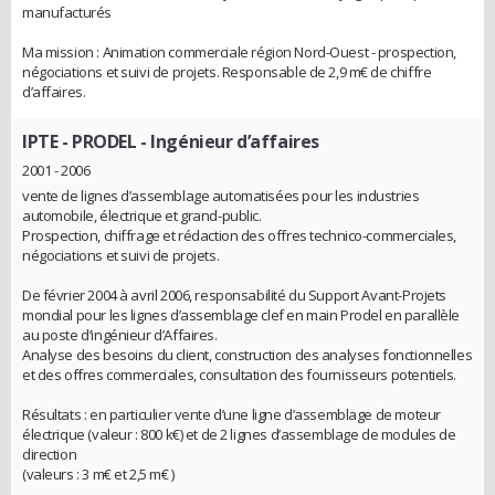
manufacturés
Ma mission : Animation commerciale région Nord-Ouest - prospection,
négociations et suivi de projets. Responsable de 2,9 m€ de chiffre
d’affaires.
IPTE - PRODEL
- Ingénieur d’affaires
2001 - 2006
vente de lignes d’assemblage automatisées pour les industries
automobile, électrique et grand-public.
Prospection, chiffrage et rédaction des offres technico-commerciales,
négociations et suivi de projets.
De février 2004 à avril 2006, responsabilité du Support Avant-Projets
mondial pour les lignes d’assemblage clef en main Prodel en parallèle
au poste d’ingénieur d’Affaires.
Analyse des besoins du client, construction des analyses fonctionnelles
et des offres commerciales, consultation des fournisseurs potentiels.
Résultats : en particulier vente d’une ligne d’assemblage de moteur
électrique (valeur : 800 k€) et de 2 lignes d’assemblage de modules de
direction
(valeurs : 3 m€ et 2,5 m€ )