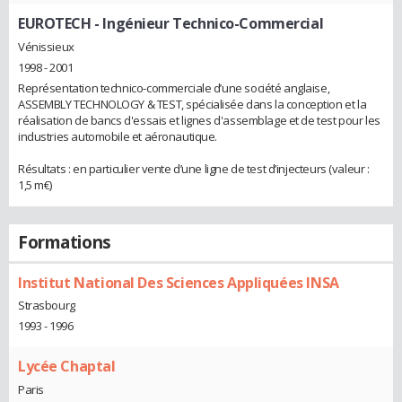
EUROTECH
- Ingénieur Technico-Commercial
Vénissieux
1998 - 2001
Représentation technico-commerciale d’une société anglaise,
ASSEMBLY TECHNOLOGY & TEST, spécialisée dans la conception et la
réalisation de bancs d'essais et lignes d'assemblage et de test pour les
industries automobile et aéronautique.
Résultats : en particulier vente d’une ligne de test d’injecteurs (valeur :
1,5 m€)
Formations
Institut National Des Sciences Appliquées INSA
Strasbourg
1993 - 1996
Lycée Chaptal
Paris