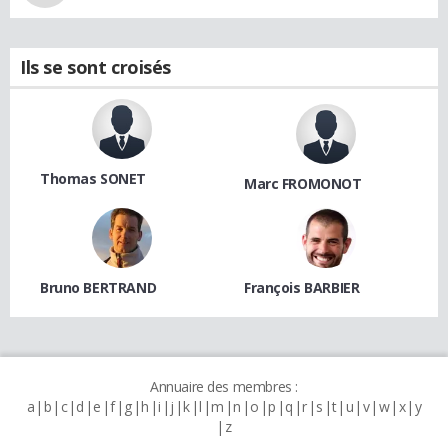
Ils se sont croisés
Thomas SONET
Marc FROMONOT
Bruno BERTRAND
François BARBIER
Annuaire des membres :
a
b
c
d
e
f
g
h
i
j
k
l
m
n
o
p
q
r
s
t
u
v
w
x
y
z