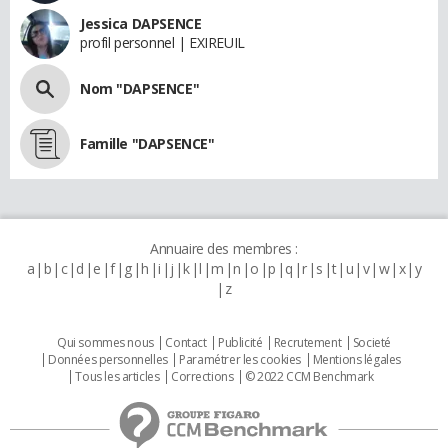
Jessica DAPSENCE
profil personnel | EXIREUIL
Nom "DAPSENCE"
Famille "DAPSENCE"
Annuaire des membres :
a
b
c
d
e
f
g
h
i
j
k
l
m
n
o
p
q
r
s
t
u
v
w
x
y
z
Qui sommes nous
Contact
Publicité
Recrutement
Societé
Données personnelles
Paramétrer les cookies
Mentions légales
Tous les articles
Corrections
© 2022 CCM Benchmark