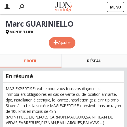
MENU
Marc GUARINIELLO
MONTPELLIER
Ajouter
PROFIL
RÉSEAU
En résumé
MAG EXPERTISE réalise pour vous tous vos diagnostics
immobiliers obligatoires en cas de vente ou de location amiante,
dpe, installation électrique, loi carrez ,installation gaz ,e.r.n.t,plomb.
Située à Lattes la société MAG EXPERTISE intervient dans un rayon
de 100 kms en moins de 48h.
(MONTPELLIER,PEROLS,CARNON,MAUGUIO,SAINT JEAN DE
VEDAS,FABREGUES,PIGNAN,BAILLARGUES,PALAVAS ....)