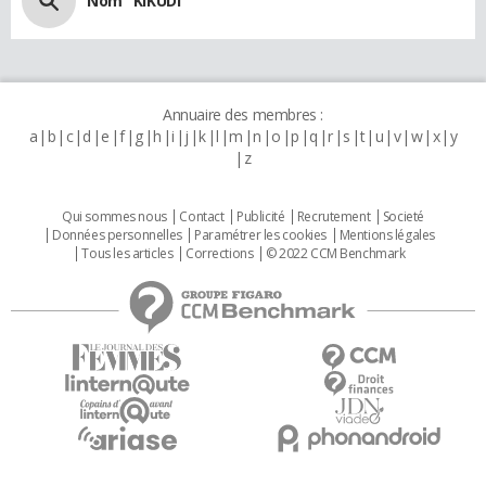
Nom "KIKUDI"
Annuaire des membres :
a
b
c
d
e
f
g
h
i
j
k
l
m
n
o
p
q
r
s
t
u
v
w
x
y
z
Qui sommes nous
Contact
Publicité
Recrutement
Societé
Données personnelles
Paramétrer les cookies
Mentions légales
Tous les articles
Corrections
© 2022 CCM Benchmark