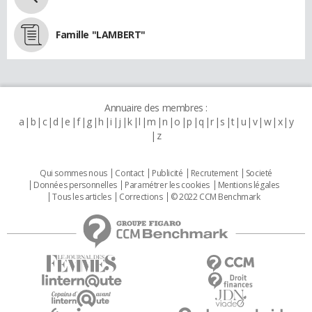
Famille "LAMBERT"
Annuaire des membres :
a
b
c
d
e
f
g
h
i
j
k
l
m
n
o
p
q
r
s
t
u
v
w
x
y
z
Qui sommes nous
Contact
Publicité
Recrutement
Societé
Données personnelles
Paramétrer les cookies
Mentions légales
Tous les articles
Corrections
© 2022 CCM Benchmark