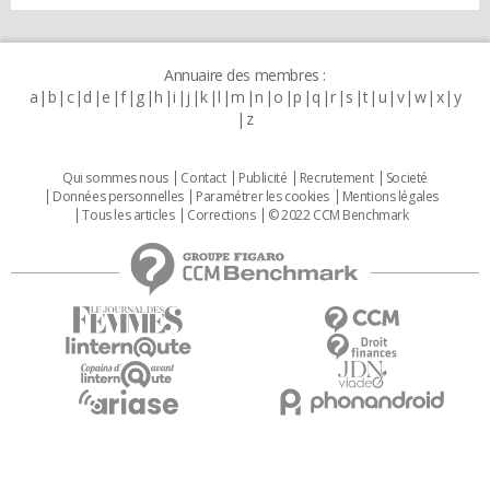
Annuaire des membres :
a
b
c
d
e
f
g
h
i
j
k
l
m
n
o
p
q
r
s
t
u
v
w
x
y
z
Qui sommes nous
Contact
Publicité
Recrutement
Societé
Données personnelles
Paramétrer les cookies
Mentions légales
Tous les articles
Corrections
© 2022 CCM Benchmark