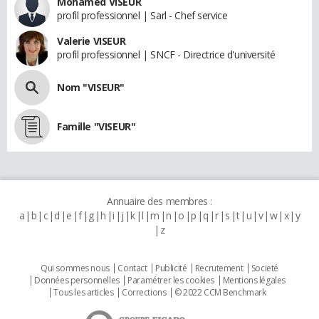
Mohamed VISEUR
profil professionnel | Sarl - Chef service
Valerie VISEUR
profil professionnel | SNCF - Directrice d'université
Nom "VISEUR"
Famille "VISEUR"
Annuaire des membres :
a
b
c
d
e
f
g
h
i
j
k
l
m
n
o
p
q
r
s
t
u
v
w
x
y
z
Qui sommes nous
Contact
Publicité
Recrutement
Societé
Données personnelles
Paramétrer les cookies
Mentions légales
Tous les articles
Corrections
© 2022 CCM Benchmark