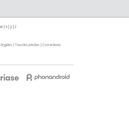
w
x
y
z
 légales
Tous les articles
Corrections