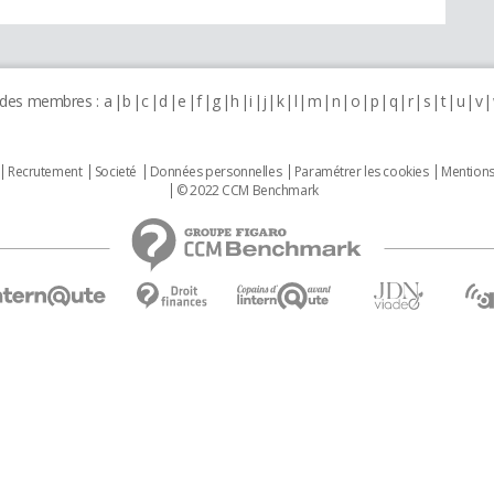
 des membres :
a
b
c
d
e
f
g
h
i
j
k
l
m
n
o
p
q
r
s
t
u
v
Recrutement
Societé
Données personnelles
Paramétrer les cookies
Mentions
© 2022 CCM Benchmark