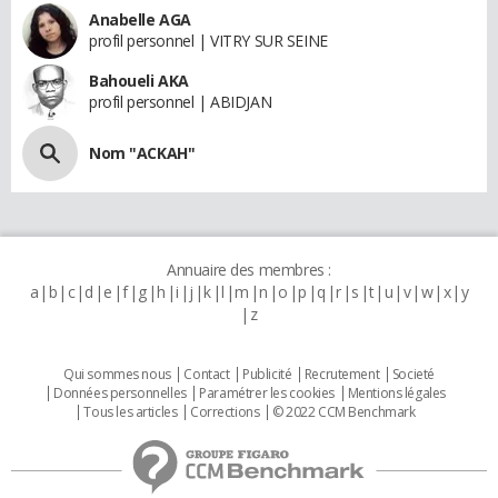
Anabelle AGA
profil personnel | VITRY SUR SEINE
Bahoueli AKA
profil personnel | ABIDJAN
Nom "ACKAH"
Annuaire des membres :
a
b
c
d
e
f
g
h
i
j
k
l
m
n
o
p
q
r
s
t
u
v
w
x
y
z
Qui sommes nous
Contact
Publicité
Recrutement
Societé
Données personnelles
Paramétrer les cookies
Mentions légales
Tous les articles
Corrections
© 2022 CCM Benchmark