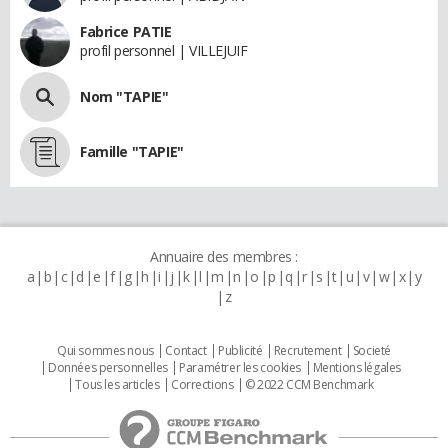
Fabrice PATIE
profil personnel | VILLEJUIF
Nom "TAPIE"
Famille "TAPIE"
Annuaire des membres :
a
b
c
d
e
f
g
h
i
j
k
l
m
n
o
p
q
r
s
t
u
v
w
x
y
z
Qui sommes nous
Contact
Publicité
Recrutement
Societé
Données personnelles
Paramétrer les cookies
Mentions légales
Tous les articles
Corrections
© 2022 CCM Benchmark