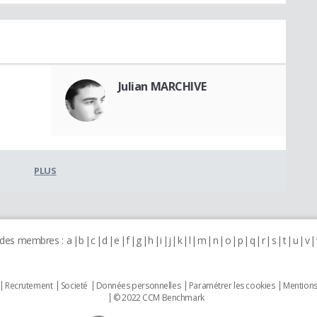
Julian MARCHIVE
PLUS
 des membres :
a
b
c
d
e
f
g
h
i
j
k
l
m
n
o
p
q
r
s
t
u
v
Recrutement
Societé
Données personnelles
Paramétrer les cookies
Mentions
© 2022 CCM Benchmark