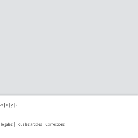
w
x
y
z
 légales
Tous les articles
Corrections