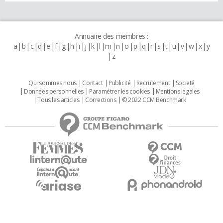
Annuaire des membres :
a
b
c
d
e
f
g
h
i
j
k
l
m
n
o
p
q
r
s
t
u
v
w
x
y
z
Qui sommes nous
Contact
Publicité
Recrutement
Societé
Données personnelles
Paramétrer les cookies
Mentions légales
Tous les articles
Corrections
© 2022 CCM Benchmark