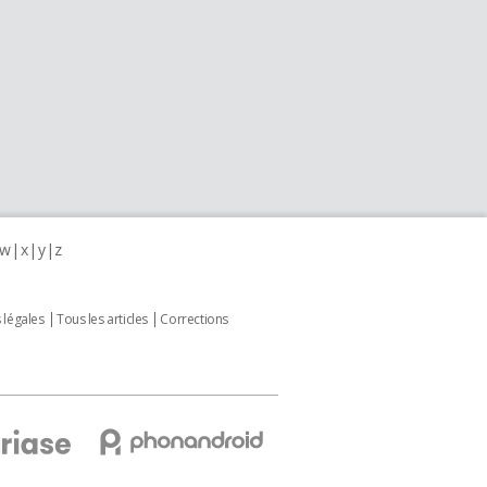
w
x
y
z
 légales
Tous les articles
Corrections