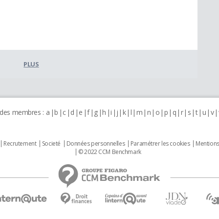
PLUS
 des membres :
a
b
c
d
e
f
g
h
i
j
k
l
m
n
o
p
q
r
s
t
u
v
Recrutement
Societé
Données personnelles
Paramétrer les cookies
Mentions
© 2022 CCM Benchmark