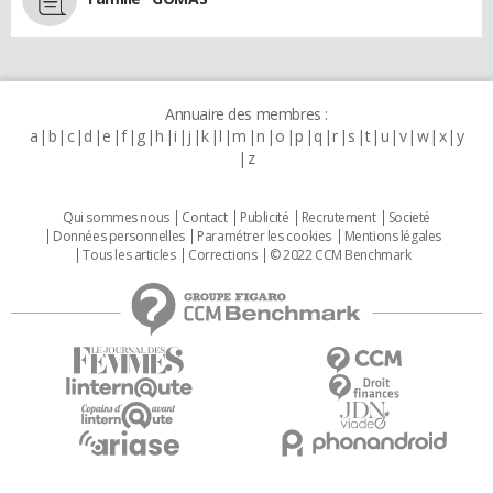
Annuaire des membres :
a
b
c
d
e
f
g
h
i
j
k
l
m
n
o
p
q
r
s
t
u
v
w
x
y
z
Qui sommes nous
Contact
Publicité
Recrutement
Societé
Données personnelles
Paramétrer les cookies
Mentions légales
Tous les articles
Corrections
© 2022 CCM Benchmark