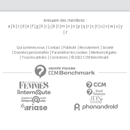
Annuaire des membres :
a
b
c
d
e
f
g
h
i
j
k
l
m
n
o
p
q
r
s
t
u
v
w
x
y
z
Qui sommes nous
Contact
Publicité
Recrutement
Societé
Données personnelles
Paramétrer les cookies
Mentions légales
Tous les articles
Corrections
© 2022 CCM Benchmark