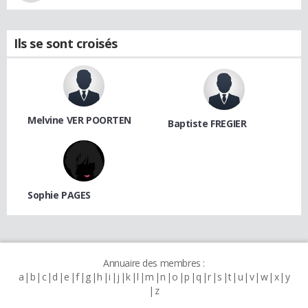
Ils se sont croisés
Melvine VER POORTEN
Baptiste FREGIER
Sophie PAGES
Annuaire des membres :
a
b
c
d
e
f
g
h
i
j
k
l
m
n
o
p
q
r
s
t
u
v
w
x
y
z