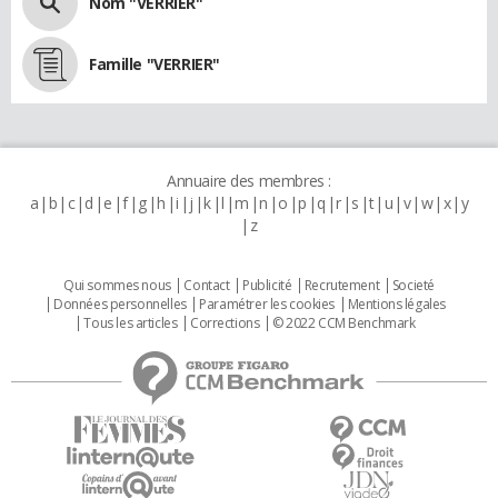
Nom "VERRIER"
Famille "VERRIER"
Annuaire des membres :
a
b
c
d
e
f
g
h
i
j
k
l
m
n
o
p
q
r
s
t
u
v
w
x
y
z
Qui sommes nous
Contact
Publicité
Recrutement
Societé
Données personnelles
Paramétrer les cookies
Mentions légales
Tous les articles
Corrections
© 2022 CCM Benchmark