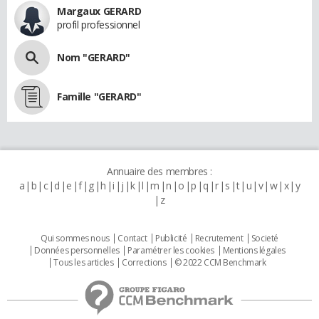
Margaux GERARD
profil professionnel
Nom "GERARD"
Famille "GERARD"
Annuaire des membres :
a
b
c
d
e
f
g
h
i
j
k
l
m
n
o
p
q
r
s
t
u
v
w
x
y
z
Qui sommes nous
Contact
Publicité
Recrutement
Societé
Données personnelles
Paramétrer les cookies
Mentions légales
Tous les articles
Corrections
© 2022 CCM Benchmark