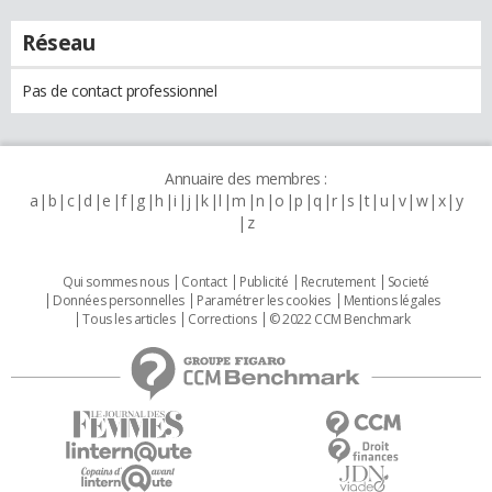
Réseau
Pas de contact professionnel
Annuaire des membres :
a
b
c
d
e
f
g
h
i
j
k
l
m
n
o
p
q
r
s
t
u
v
w
x
y
z
Qui sommes nous
Contact
Publicité
Recrutement
Societé
Données personnelles
Paramétrer les cookies
Mentions légales
Tous les articles
Corrections
© 2022 CCM Benchmark