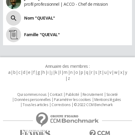
profil professionnel | ACCO - Chef de mission
Nom "QUEVAL"
Famille "QUEVAL"
Annuaire des membres :
a
b
c
d
e
f
g
h
i
j
k
l
m
n
o
p
q
r
s
t
u
v
w
x
y
z
Qui sommes nous
Contact
Publicité
Recrutement
Societé
Données personnelles
Paramétrer les cookies
Mentions légales
Tous les articles
Corrections
© 2022 CCM Benchmark