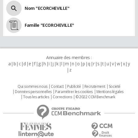
Nom "ECORCHEVILLE"
Famille "ECORCHEVILLE"
Annuaire des membres :
a
b
c
d
e
f
g
h
i
j
k
l
m
n
o
p
q
r
s
t
u
v
w
x
y
z
Qui sommes nous
Contact
Publicité
Recrutement
Societé
Données personnelles
Paramétrer les cookies
Mentions légales
Tous les articles
Corrections
© 2022 CCM Benchmark