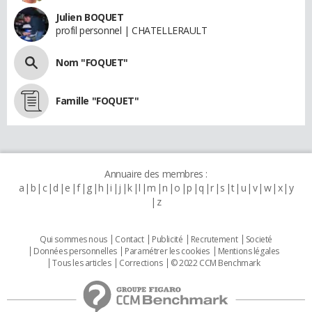
Julien BOQUET
profil personnel | CHATELLERAULT
Nom "FOQUET"
Famille "FOQUET"
Annuaire des membres :
a
b
c
d
e
f
g
h
i
j
k
l
m
n
o
p
q
r
s
t
u
v
w
x
y
z
Qui sommes nous
Contact
Publicité
Recrutement
Societé
Données personnelles
Paramétrer les cookies
Mentions légales
Tous les articles
Corrections
© 2022 CCM Benchmark