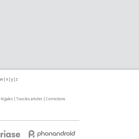
w
x
y
z
 légales
Tous les articles
Corrections