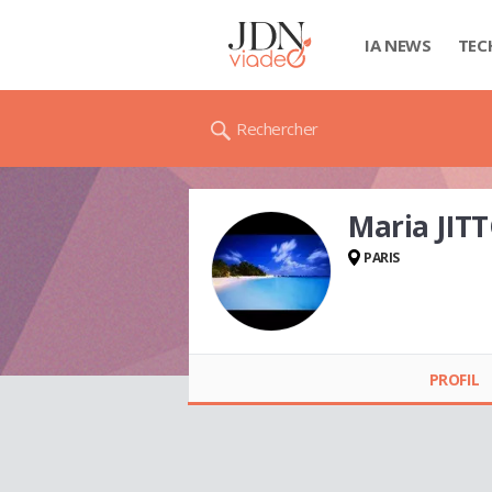
IA NEWS
TEC
Rechercher
Maria JIT
PARIS
Maria JITTOU
PROFIL