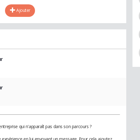
Ajouter
ur
ur
ntreprise qui n'apparaît pas dans son parcours ?
te expérience en lui envoyant un message. Pour cela ajoutez