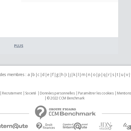
PLUS
 des membres :
a
b
c
d
e
f
g
h
i
j
k
l
m
n
o
p
q
r
s
t
u
v
Recrutement
Societé
Données personnelles
Paramétrer les cookies
Mentions
© 2022 CCM Benchmark