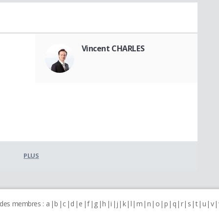
Vincent CHARLES
PLUS
 des membres :
a
b
c
d
e
f
g
h
i
j
k
l
m
n
o
p
q
r
s
t
u
v