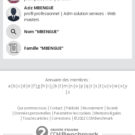
Aziz MBENGUE
profil professionnel | Adm solution services - Web
masters
Nom "MBENGUE"
Famille "MBENGUE"
Annuaire des membres :
a
b
c
d
e
f
g
h
i
j
k
l
m
n
o
p
q
r
s
t
u
v
w
x
y
z
Qui sommes nous
Contact
Publicité
Recrutement
Societé
Données personnelles
Paramétrer les cookies
Mentions légales
Tous les articles
Corrections
© 2022 CCM Benchmark