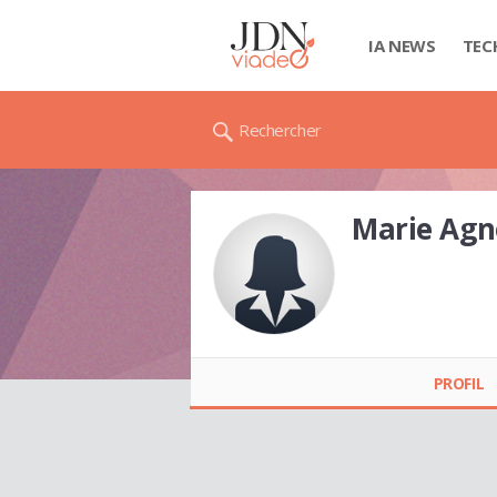
IA NEWS
TEC
Rechercher
Marie Ag
Marie Agnes
GOUDIABY
PROFIL