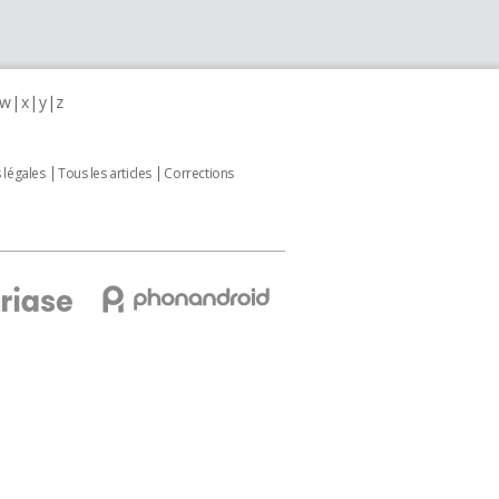
w
x
y
z
 légales
Tous les articles
Corrections