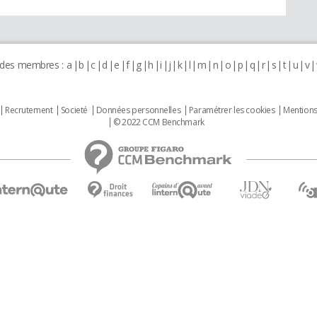
 des membres :
a
b
c
d
e
f
g
h
i
j
k
l
m
n
o
p
q
r
s
t
u
v
Recrutement
Societé
Données personnelles
Paramétrer les cookies
Mentions
© 2022 CCM Benchmark