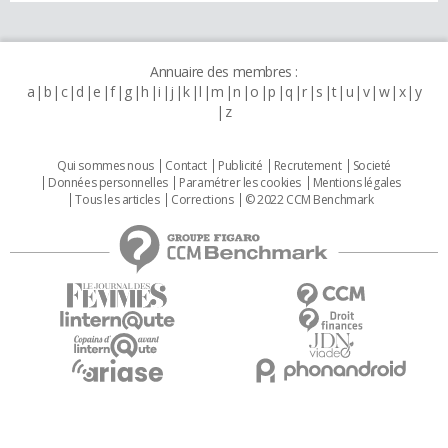
Annuaire des membres :
a
b
c
d
e
f
g
h
i
j
k
l
m
n
o
p
q
r
s
t
u
v
w
x
y
z
Qui sommes nous
Contact
Publicité
Recrutement
Societé
Données personnelles
Paramétrer les cookies
Mentions légales
Tous les articles
Corrections
© 2022 CCM Benchmark