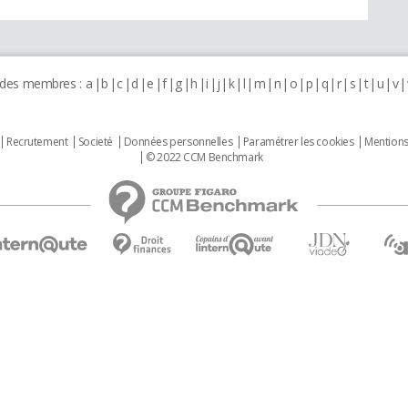
 des membres :
a
b
c
d
e
f
g
h
i
j
k
l
m
n
o
p
q
r
s
t
u
v
Recrutement
Societé
Données personnelles
Paramétrer les cookies
Mentions
© 2022 CCM Benchmark