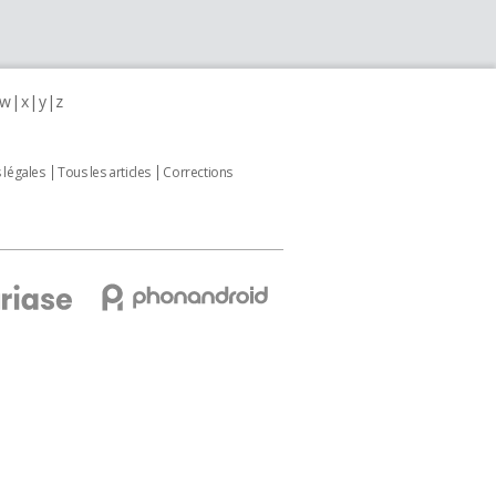
w
x
y
z
 légales
Tous les articles
Corrections