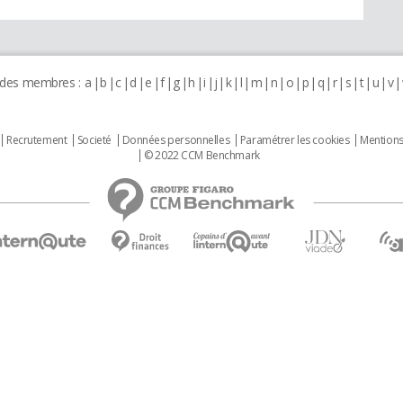
 des membres :
a
b
c
d
e
f
g
h
i
j
k
l
m
n
o
p
q
r
s
t
u
v
Recrutement
Societé
Données personnelles
Paramétrer les cookies
Mentions
© 2022 CCM Benchmark