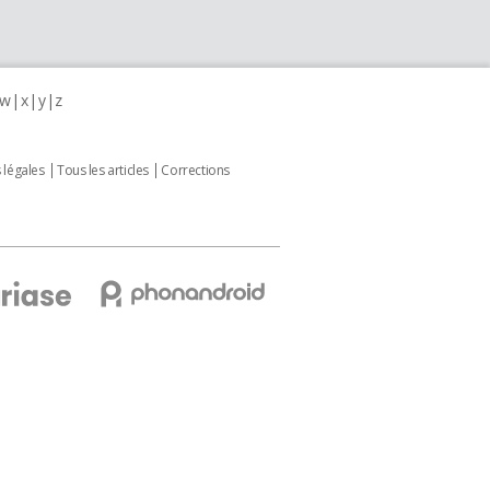
w
x
y
z
 légales
Tous les articles
Corrections