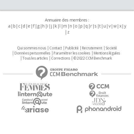
Annuaire des membres :
a
b
c
d
e
f
g
h
i
j
k
l
m
n
o
p
q
r
s
t
u
v
w
x
y
z
Qui sommes nous
Contact
Publicité
Recrutement
Societé
Données personnelles
Paramétrer les cookies
Mentions légales
Tous les articles
Corrections
© 2022 CCM Benchmark